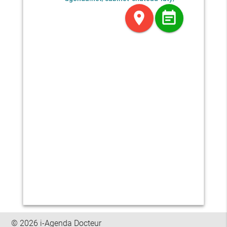
location_on
event_note
© 2026 i-Agenda Docteur