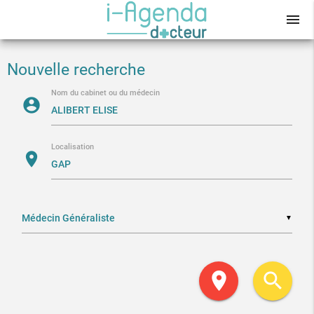
menu
Nouvelle recherche
Nom du cabinet ou du médecin
account_circle
Localisation
location_on
▼
location_on
search