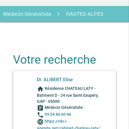
Médecin Généraliste
HAUTES-ALPES
GAP
ALIBERT ELISE
Votre recherche
Dr. ALIBERT Elise
home
Résidence CHATEAU LATY -
Batiment D - 24 rue Saint Exupéry,
GAP - 05000
assignment
Médecin Généraliste
phone
09 54 86 60 46
language
https://rdv.i-
agenda.net/cabinet-chateau-laty/