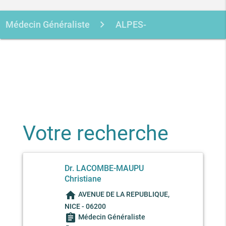
Médecin Généraliste
ALPES-
MARITIMES
NICE
LACOMBE-
MAUPU CHRISTIANE
Votre recherche
Dr. LACOMBE-MAUPU
Christiane
home
AVENUE DE LA REPUBLIQUE,
NICE - 06200
assignment
Médecin Généraliste