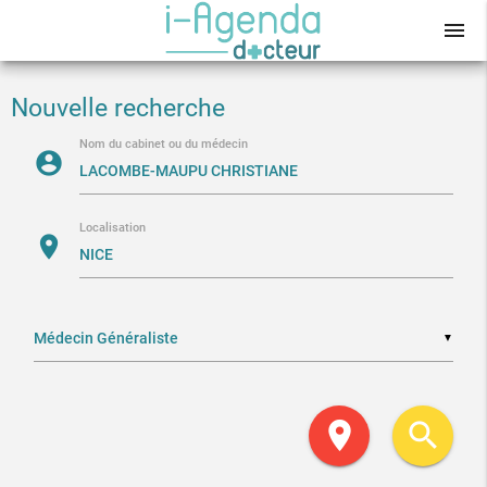
menu
Nouvelle recherche
Nom du cabinet ou du médecin
account_circle
Localisation
location_on
▼
location_on
search