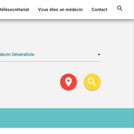
search
télésecrétariat
Vous êtes un médecin
Contact
▼
location_on
search