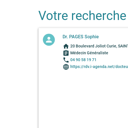
Votre recherche
Dr. PAGES Sophie
person
home
20 Boulevard Joliot Curie, SAI
assignment
Médecin Généraliste
phone
04 90 58 19 71
language
https://rdv.i-agenda.net/docte