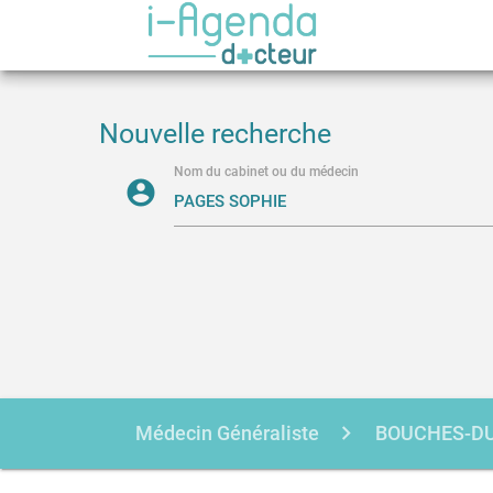
Nouvelle recherche
Nom du cabinet ou du médecin
account_circle
Médecin Généraliste
BOUCHES-D