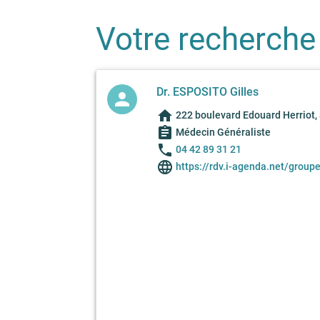
Votre recherche
Dr. ESPOSITO Gilles
person
home
222 boulevard Edouard Herriot
assignment
Médecin Généraliste
phone
04 42 89 31 21
language
https://rdv.i-agenda.net/group