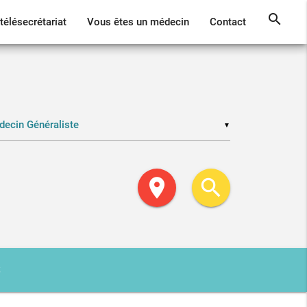
search
télésecrétariat
Vous êtes un médecin
Contact
▼
location_on
search
S