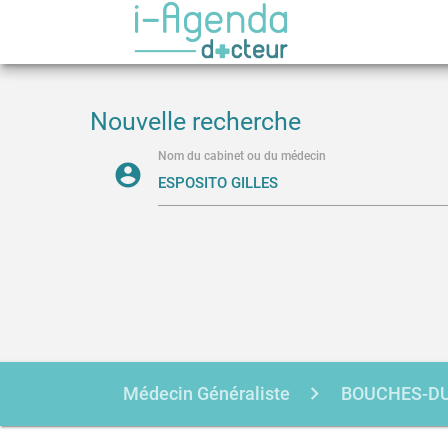
Nouvelle recherche
Nom du cabinet ou du médecin
account_circle
Médecin Généraliste
BOUCHES-D