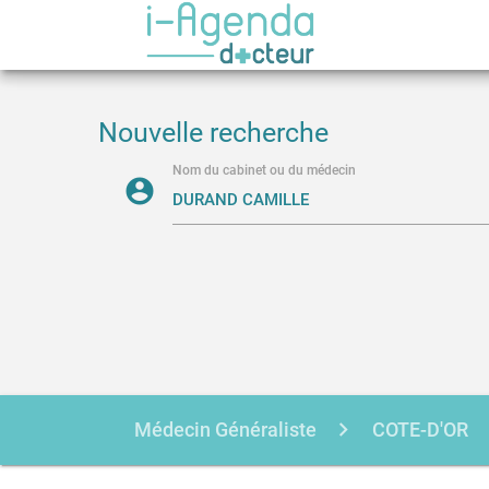
Nouvelle recherche
Nom du cabinet ou du médecin
account_circle
Médecin Généraliste
COTE-D'OR