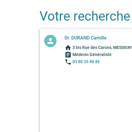
Votre recherche
Dr. DURAND Camille
person
home
3 bis Rue des Carons, MESSIG
assignment
Médecin Généraliste
phone
03 80 35 48 49