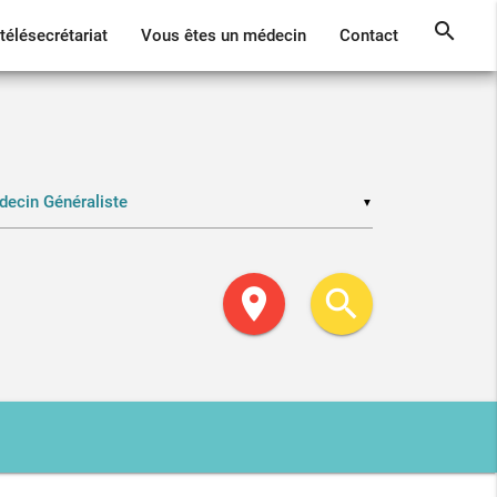
search
télésecrétariat
Vous êtes un médecin
Contact
▼
location_on
search