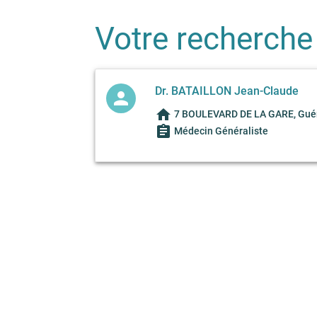
Votre recherche
Dr. BATAILLON Jean-Claude
person
home
7 BOULEVARD DE LA GARE, Guér
assignment
Médecin Généraliste