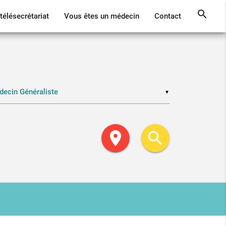
search
télésecrétariat
Vous êtes un médecin
Contact
▼
location_on
search