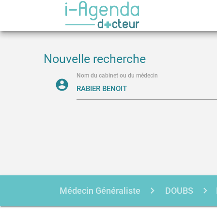
Nouvelle recherche
Nom du cabinet ou du médecin
account_circle
Médecin Généraliste
DOUBS