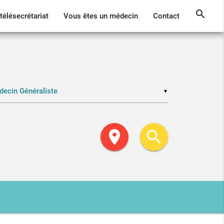
search
télésecrétariat
Vous êtes un médecin
Contact
▼
location_on
search