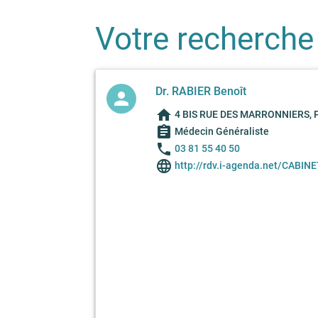
Votre recherche
Dr. RABIER Benoît
person
home
4 BIS RUE DES MARRONNIERS, 
assignment
Médecin Généraliste
phone
03 81 55 40 50
language
http://rdv.i-agenda.net/CABI