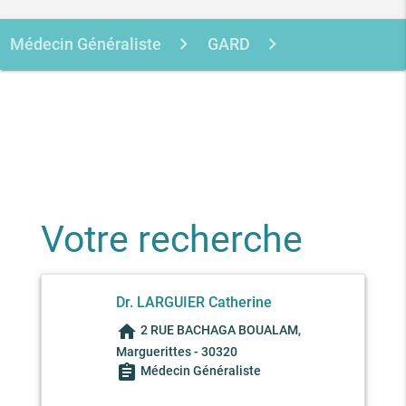
Médecin Généraliste
GARD
MARGUERITTES
LARGUIER
CATHERINE
Votre recherche
Dr. LARGUIER Catherine
home
2 RUE BACHAGA BOUALAM,
Marguerittes - 30320
assignment
Médecin Généraliste