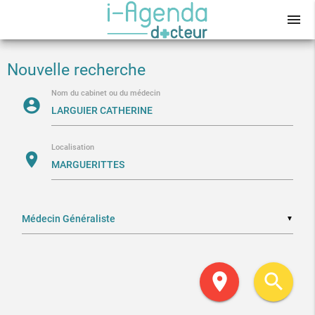
menu
Nouvelle recherche
Nom du cabinet ou du médecin
account_circle
Localisation
location_on
▼
location_on
search