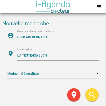
menu
Nouvelle recherche
Nom du cabinet ou du médecin
account_circle
Localisation
location_on
▼
location_on
search