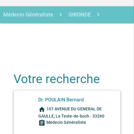
Médecin Généraliste
GIRONDE
LA TESTE-DE-BUCH
POULAIN
BERNARD
Votre recherche
Dr. POULAIN Bernard
home
107 AVENUE DU GENERAL DE
GAULLE, La Teste-de-buch - 33260
assignment
Médecin Généraliste