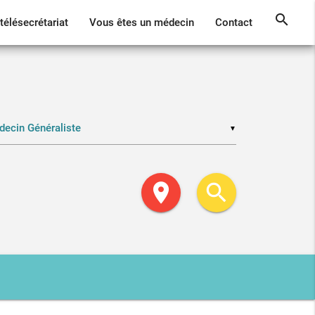
search
télésecrétariat
Vous êtes un médecin
Contact
▼
location_on
search