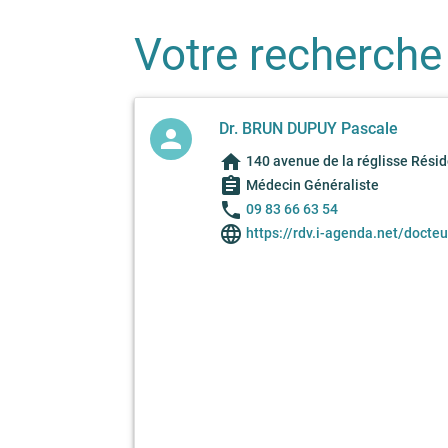
Votre recherche
Dr. BRUN DUPUY Pascale
person
home
140 avenue de la réglisse Rési
assignment
Médecin Généraliste
phone
09 83 66 63 54
language
https://rdv.i-agenda.net/docte