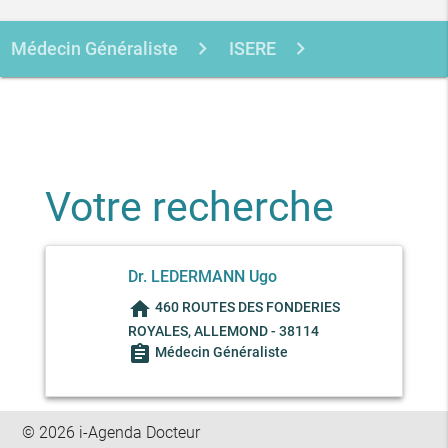
Médecin Généraliste
ISERE
ALLEMOND
LEDERMANN UGO
Votre recherche
Dr. LEDERMANN Ugo
home
460 ROUTES DES FONDERIES
ROYALES, ALLEMOND - 38114
assignment
Médecin Généraliste
© 2026 i-Agenda Docteur