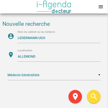
menu
Nouvelle recherche
Nom du cabinet ou du médecin
account_circle
Localisation
location_on
▼
location_on
search