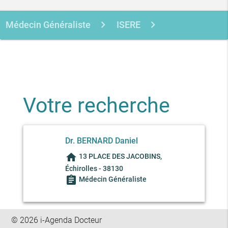
Médecin Généraliste
ISERE
ECHIROLLES
BERNARD DANIEL
Votre recherche
Dr. BERNARD Daniel
home
13 PLACE DES JACOBINS,
Échirolles - 38130
assignment
Médecin Généraliste
© 2026 i-Agenda Docteur