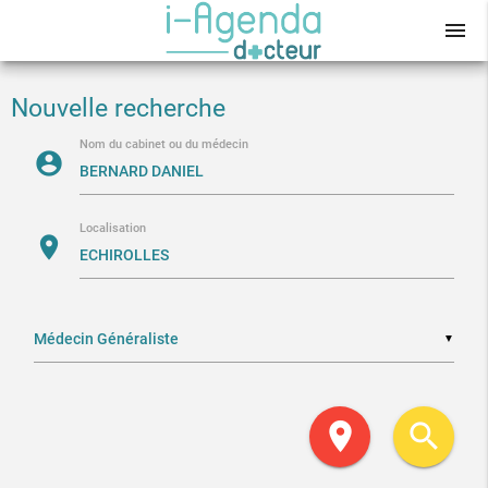
menu
Nouvelle recherche
Nom du cabinet ou du médecin
account_circle
Localisation
location_on
▼
location_on
search