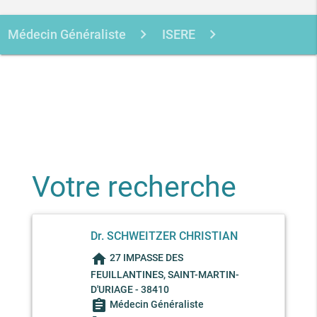
Médecin Généraliste
ISERE
SAINT-MARTIN-D'URIAGE
SCHWEITZER CHRISTIAN
Votre recherche
Dr. SCHWEITZER CHRISTIAN
home
27 IMPASSE DES
FEUILLANTINES, SAINT-MARTIN-
D'URIAGE - 38410
assignment
Médecin Généraliste