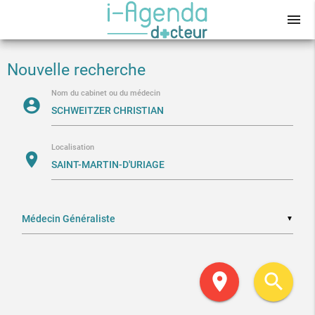
menu
Nouvelle recherche
Nom du cabinet ou du médecin
account_circle
Localisation
location_on
▼
location_on
search