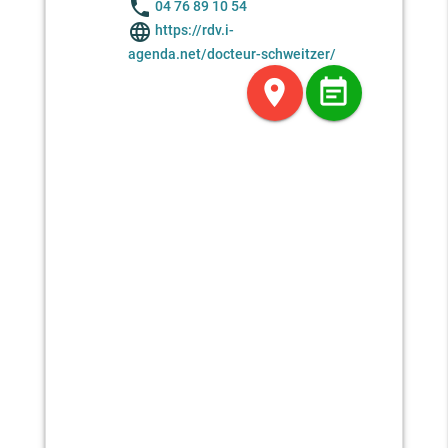
phone
04 76 89 10 54
language
https://rdv.i-
agenda.net/docteur-schweitzer/
location_on
event_note