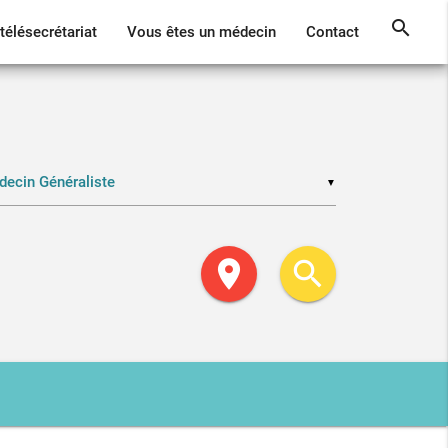
search
télésecrétariat
Vous êtes un médecin
Contact
▼
location_on
search