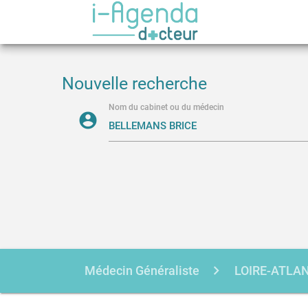
Nouvelle recherche
Nom du cabinet ou du médecin
account_circle
Médecin Généraliste
LOIRE-ATLA