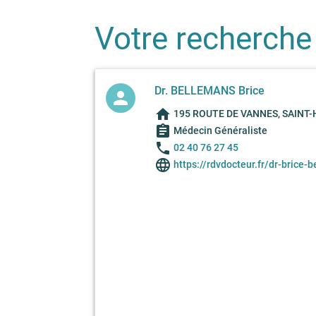
Votre recherche
Dr. BELLEMANS Brice
person
home
195 ROUTE DE VANNES, SAINT-
assignment
Médecin Généraliste
phone
02 40 76 27 45
language
https://rdvdocteur.fr/dr-brice-