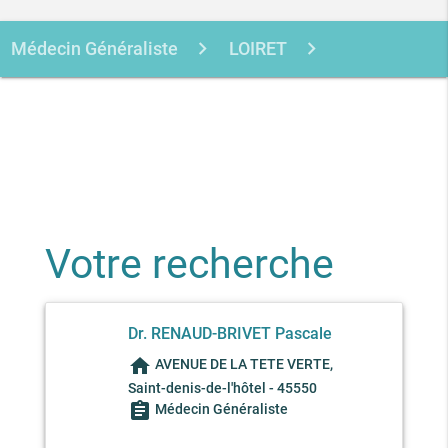
Médecin Généraliste
LOIRET
SAINT-DENIS-DE-L'HOTEL
RENAUD-
BRIVET PASCALE
Votre recherche
Dr. RENAUD-BRIVET Pascale
home
AVENUE DE LA TETE VERTE,
Saint-denis-de-l'hôtel - 45550
assignment
Médecin Généraliste