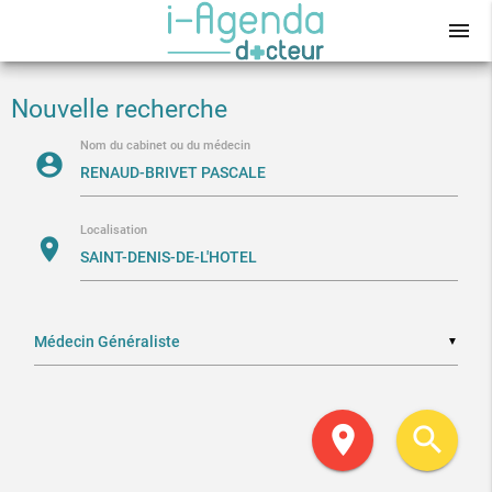
menu
Nouvelle recherche
Nom du cabinet ou du médecin
account_circle
Localisation
location_on
▼
location_on
search