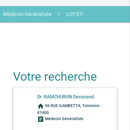
Médecin Généraliste
LOT-ET-
GARONNE
TONNEINS
RAMCHURUN DEVANAND
Votre recherche
Dr. RAMCHURUN Devanand
home
56 RUE GAMBETTA, Tonneins -
47400
assignment
Médecin Généraliste