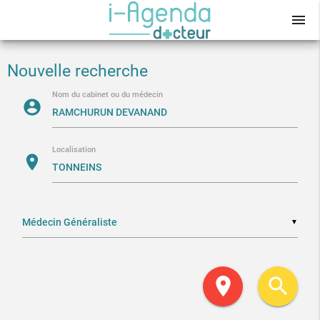
menu
Nouvelle recherche
Nom du cabinet ou du médecin
account_circle
Localisation
location_on
▼
location_on
search