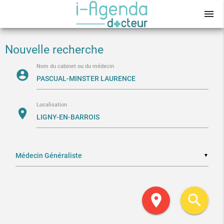
menu
Nouvelle recherche
Nom du cabinet ou du médecin
account_circle
Localisation
location_on
▼
location_on
search