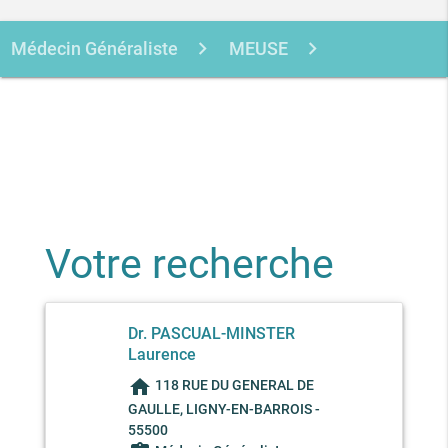
Médecin Généraliste
MEUSE
LIGNY-EN-BARROIS
PASCUAL-
MINSTER LAURENCE
Votre recherche
Dr. PASCUAL-MINSTER
Laurence
home
118 RUE DU GENERAL DE
GAULLE, LIGNY-EN-BARROIS -
55500