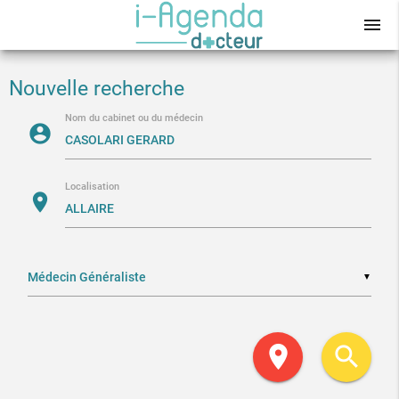
menu
Nouvelle recherche
Nom du cabinet ou du médecin
account_circle
Localisation
location_on
▼
location_on
search