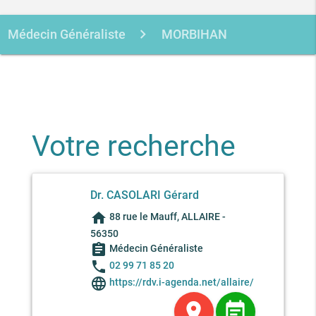
Médecin Généraliste
MORBIHAN
ALLAIRE
CASOLARI GERARD
Votre recherche
Dr. CASOLARI Gérard
home
88 rue le Mauff, ALLAIRE -
56350
assignment
Médecin Généraliste
phone
02 99 71 85 20
language
https://rdv.i-agenda.net/allaire/
location_on
event_note