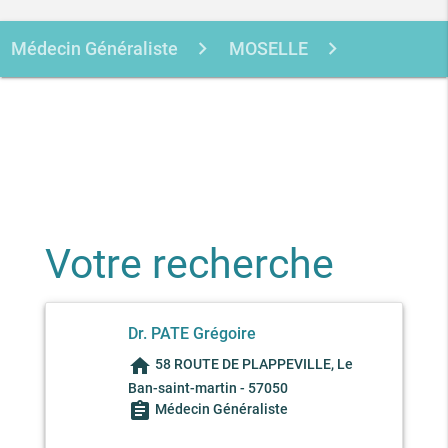
Médecin Généraliste
MOSELLE
LE BAN-SAINT-MARTIN
PATE
GREGOIRE
Votre recherche
Dr. PATE Grégoire
home
58 ROUTE DE PLAPPEVILLE, Le
Ban-saint-martin - 57050
assignment
Médecin Généraliste