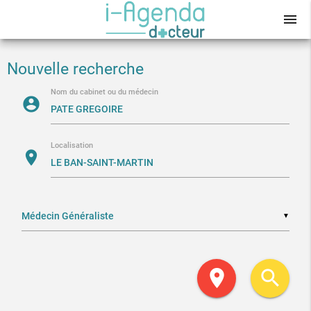
menu
Nouvelle recherche
Nom du cabinet ou du médecin
account_circle
Localisation
location_on
▼
location_on
search