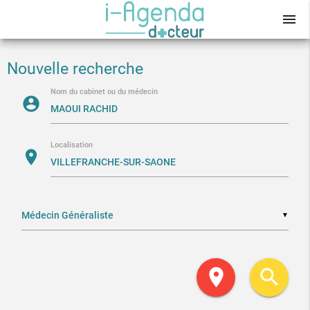
menu
Nouvelle recherche
Nom du cabinet ou du médecin
account_circle
Localisation
location_on
▼
location_on
search