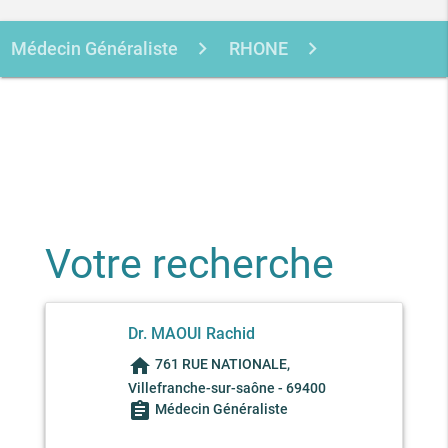
Médecin Généraliste
RHONE
VILLEFRANCHE-SUR-SAONE
MAOUI
RACHID
Votre recherche
Dr. MAOUI Rachid
home
761 RUE NATIONALE,
Villefranche-sur-saône - 69400
assignment
Médecin Généraliste