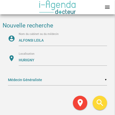
menu
Nouvelle recherche
Nom du cabinet ou du médecin
account_circle
Localisation
location_on
▼
location_on
search