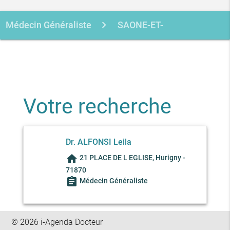
Médecin Généraliste
SAONE-ET-
LOIRE
HURIGNY
ALFONSI LEILA
Votre recherche
Dr. ALFONSI Leila
home
21 PLACE DE L EGLISE, Hurigny -
71870
assignment
Médecin Généraliste
© 2026 i-Agenda Docteur