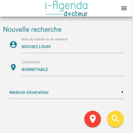
menu
Nouvelle recherche
Nom du cabinet ou du médecin
account_circle
Localisation
location_on
▼
location_on
search