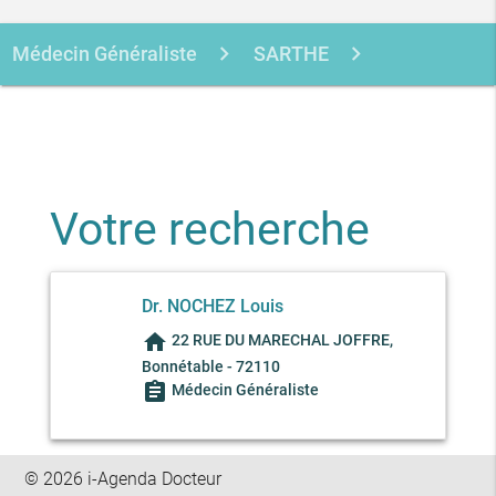
Médecin Généraliste
SARTHE
BONNETABLE
NOCHEZ LOUIS
Votre recherche
Dr. NOCHEZ Louis
home
22 RUE DU MARECHAL JOFFRE,
Bonnétable - 72110
assignment
Médecin Généraliste
© 2026 i-Agenda Docteur