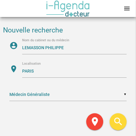
menu
Nouvelle recherche
Nom du cabinet ou du médecin
account_circle
Localisation
location_on
▼
location_on
search