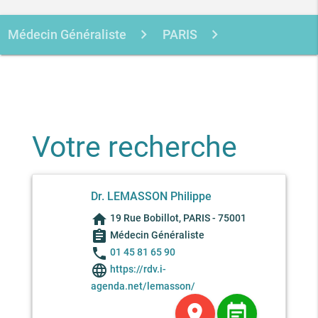
Médecin Généraliste
PARIS
PARIS
LEMASSON PHILIPPE
Votre recherche
Dr. LEMASSON Philippe
home
19 Rue Bobillot, PARIS - 75001
assignment
Médecin Généraliste
phone
01 45 81 65 90
language
https://rdv.i-
agenda.net/lemasson/
location_on
event_note