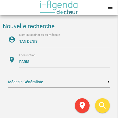
menu
Nouvelle recherche
Nom du cabinet ou du médecin
account_circle
Localisation
location_on
▼
location_on
search