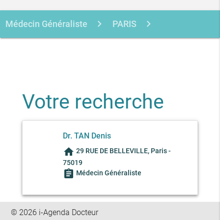
Médecin Généraliste
PARIS
PARIS
TAN DENIS
Votre recherche
Dr. TAN Denis
home
29 RUE DE BELLEVILLE, Paris -
75019
assignment
Médecin Généraliste
© 2026 i-Agenda Docteur