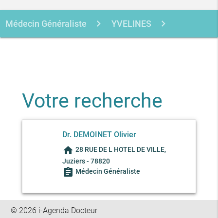
Médecin Généraliste
YVELINES
JUZIERS
DEMOINET OLIVIER
Votre recherche
Dr. DEMOINET Olivier
home
28 RUE DE L HOTEL DE VILLE,
Juziers - 78820
assignment
Médecin Généraliste
© 2026 i-Agenda Docteur