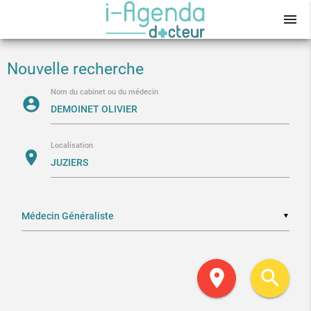
menu
Nouvelle recherche
Nom du cabinet ou du médecin
account_circle
Localisation
location_on
▼
location_on
search