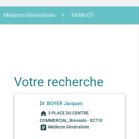
Médecin Généraliste
TARN-ET-
GARONNE
BRESSOLS
BOYER
JACQUES
Votre recherche
Dr. BOYER Jacques
home
3 PLACE DU CENTRE
COMMERCIAL, Bressols - 82710
assignment
Médecin Généraliste