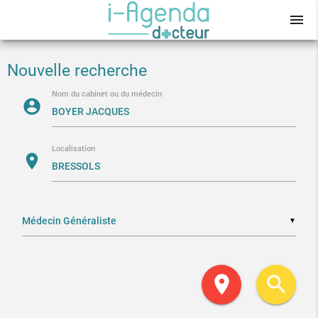
menu
Nouvelle recherche
Nom du cabinet ou du médecin
account_circle
Localisation
location_on
▼
location_on
search