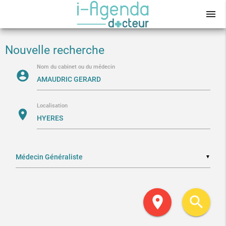
menu
Nouvelle recherche
Nom du cabinet ou du médecin
account_circle
Localisation
location_on
▼
location_on
search