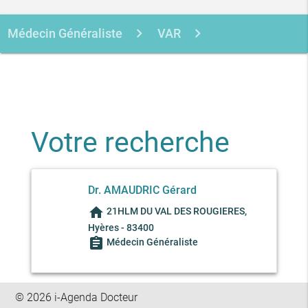
Médecin Généraliste
VAR
HYERES
AMAUDRIC GERARD
Votre recherche
Dr. AMAUDRIC Gérard
home
21HLM DU VAL DES ROUGIERES,
Hyères - 83400
assignment
Médecin Généraliste
© 2026 i-Agenda Docteur