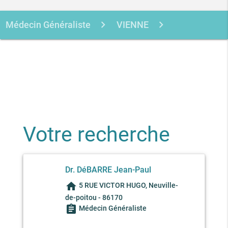
Médecin Généraliste
VIENNE
NEUVILLE-DE-POITOU
DEBARRE
JEAN-PAUL
Votre recherche
Dr. DéBARRE Jean-Paul
home
5 RUE VICTOR HUGO, Neuville-
de-poitou - 86170
assignment
Médecin Généraliste