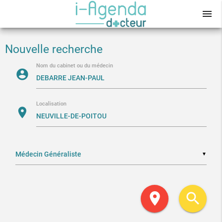
menu
Nouvelle recherche
Nom du cabinet ou du médecin
account_circle
Localisation
location_on
▼
location_on
search