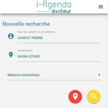
menu
Nouvelle recherche
Nom du cabinet ou du médecin
account_circle
Localisation
location_on
▼
location_on
search