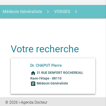
Médecin Généraliste
VOSGES
RAON-L'ETAPE
CHAPUT PIERRE
Votre recherche
Dr. CHAPUT Pierre
home
31 RUE DENFERT ROCHEREAU,
Raon-l'étape - 88110
assignment
Médecin Généraliste
© 2026 i-Agenda Docteur