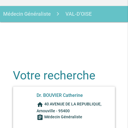
Médecin Généraliste
VAL-D'OISE
ARNOUVILLE
BOUVIER
CATHERINE
Votre recherche
Dr. BOUVIER Catherine
home
40 AVENUE DE LA REPUBLIQUE,
Arnouville - 95400
assignment
Médecin Généraliste