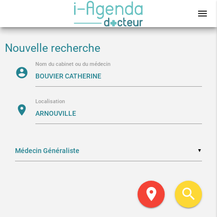
menu
Nouvelle recherche
Nom du cabinet ou du médecin
account_circle
Localisation
location_on
▼
location_on
search