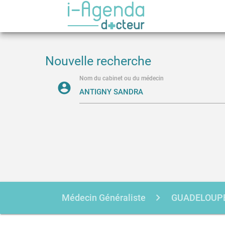
Nouvelle recherche
Nom du cabinet ou du médecin
account_circle
Médecin Généraliste
GUADELOUP