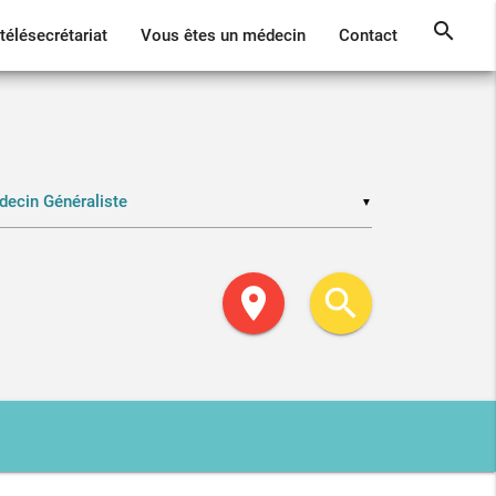
search
télésecrétariat
Vous êtes un médecin
Contact
▼
location_on
search