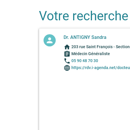
Votre recherche
Dr. ANTIGNY Sandra
person
home
203 rue Saint François - Sectio
assignment
Médecin Généraliste
phone
05 90 48 70 30
language
https://rdv.i-agenda.net/docteu