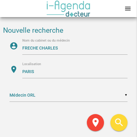
menu
Nouvelle recherche
Nom du cabinet ou du médecin
account_circle
Localisation
location_on
▼
location_on
search