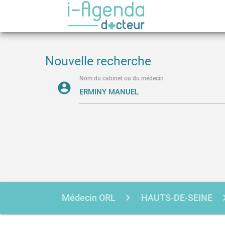
Nouvelle recherche
Nom du cabinet ou du médecin
account_circle
Médecin ORL
HAUTS-DE-SEINE