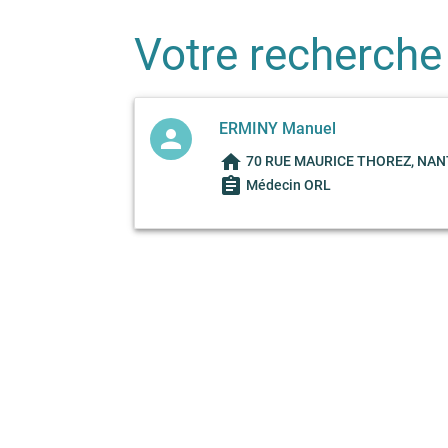
Votre recherche
ERMINY Manuel
person
home
70 RUE MAURICE THOREZ, NAN
assignment
Médecin ORL