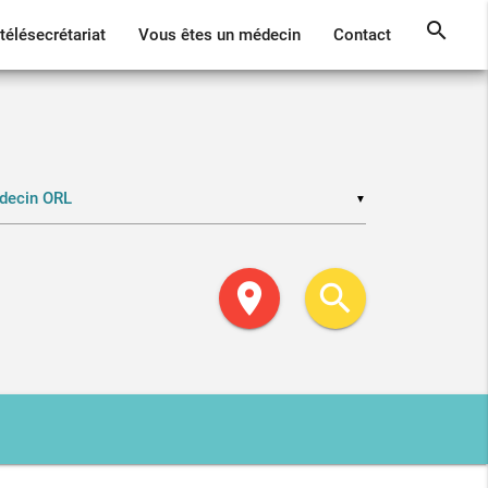
search
télésecrétariat
Vous êtes un médecin
Contact
▼
location_on
search