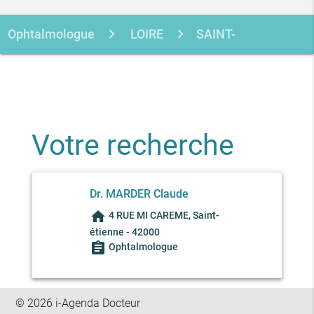
Ophtalmologue
LOIRE
SAINT-
ETIENNE
MARDER CLAUDE
Votre recherche
Dr. MARDER Claude
home
4 RUE MI CAREME, Saint-
étienne - 42000
assignment
Ophtalmologue
© 2026 i-Agenda Docteur