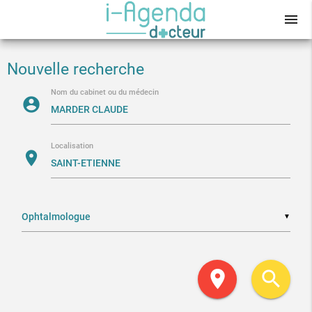
menu
Nouvelle recherche
Nom du cabinet ou du médecin
account_circle
Localisation
location_on
▼
location_on
search