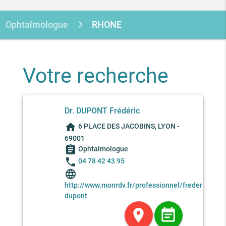
Ophtalmologue
RHONE
Votre recherche
Dr. DUPONT Frédéric
home
6 PLACE DES JACOBINS, LYON -
69001
assignment
Ophtalmologue
phone
04 78 42 43 95
language
http://www.monrdv.fr/professionnel/frederic-
dupont
location_on
event_note