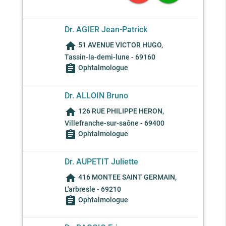
Dr. AGIER Jean-Patrick
home
51 AVENUE VICTOR HUGO,
Tassin-la-demi-lune - 69160
assignment
Ophtalmologue
Dr. ALLOIN Bruno
home
126 RUE PHILIPPE HERON,
Villefranche-sur-saône - 69400
assignment
Ophtalmologue
Dr. AUPETIT Juliette
home
416 MONTEE SAINT GERMAIN,
L'arbresle - 69210
assignment
Ophtalmologue