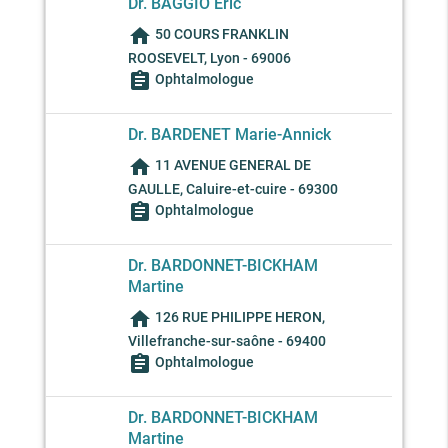
Dr. BAGGIO Eric
home
50 COURS FRANKLIN
ROOSEVELT, Lyon - 69006
assignment
Ophtalmologue
Dr. BARDENET Marie-Annick
home
11 AVENUE GENERAL DE
GAULLE, Caluire-et-cuire - 69300
assignment
Ophtalmologue
Dr. BARDONNET-BICKHAM
Martine
home
126 RUE PHILIPPE HERON,
Villefranche-sur-saône - 69400
assignment
Ophtalmologue
Dr. BARDONNET-BICKHAM
Martine