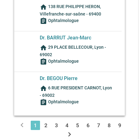
home
138 RUE PHILIPPE HERON,
Villefranche-sur-saône - 69400
assignment
Ophtalmologue
Dr. BARRUT Jean-Marc
home
29 PLACE BELLECOUR, Lyon -
69002
assignment
Ophtalmologue
Dr. BEGOU Pierre
home
6 RUE PRESIDENT CARNOT, Lyon
- 69002
assignment
Ophtalmologue
chevron_left
1
2
3
4
5
6
7
8
9
chevron_right