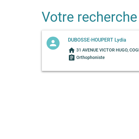
Votre recherche
DUBOSSE-HOUPERT Lydia
person
home
31 AVENUE VICTOR HUGO, COG
assignment
Orthophoniste