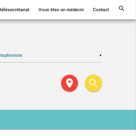
search
télésecrétariat
Vous êtes un médecin
Contact
▼
location_on
search