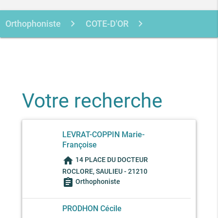
Orthophoniste
COTE-D'OR
SAULIEU
Votre recherche
LEVRAT-COPPIN Marie-
Françoise
home
14 PLACE DU DOCTEUR
ROCLORE, SAULIEU - 21210
assignment
Orthophoniste
PRODHON Cécile