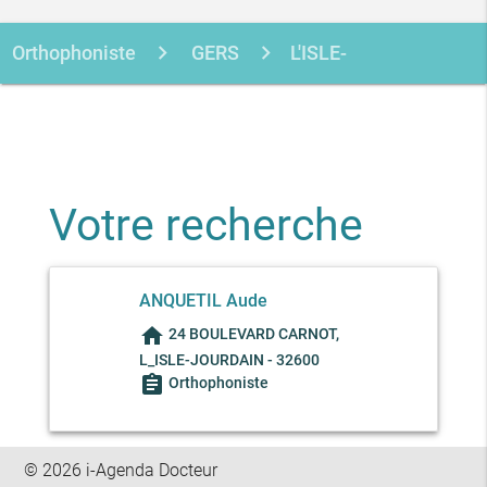
Orthophoniste
GERS
L'ISLE-
JOURDAIN
ANQUETIL AUDE
Votre recherche
ANQUETIL Aude
home
24 BOULEVARD CARNOT,
L_ISLE-JOURDAIN - 32600
assignment
Orthophoniste
© 2026 i-Agenda Docteur