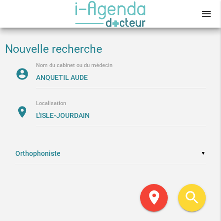
menu
Nouvelle recherche
Nom du cabinet ou du médecin
account_circle
Localisation
location_on
▼
location_on
search