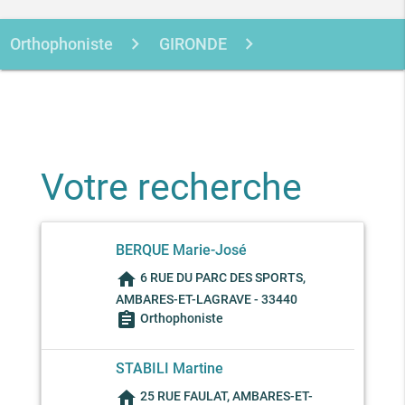
Orthophoniste
GIRONDE
AMBARES-ET-LAGRAVE
Votre recherche
BERQUE Marie-José
home
6 RUE DU PARC DES SPORTS,
AMBARES-ET-LAGRAVE - 33440
assignment
Orthophoniste
STABILI Martine
home
25 RUE FAULAT, AMBARES-ET-