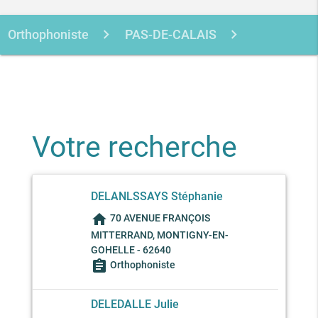
Orthophoniste
PAS-DE-CALAIS
MONTIGNY-EN-GOHELLE
Votre recherche
DELANLSSAYS Stéphanie
home
70 AVENUE FRANÇOIS
MITTERRAND, MONTIGNY-EN-
GOHELLE - 62640
assignment
Orthophoniste
DELEDALLE Julie