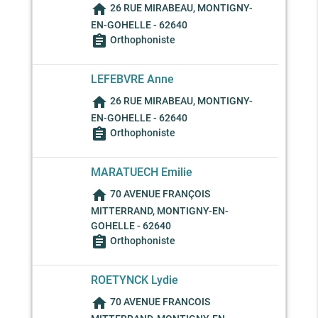
home
26 RUE MIRABEAU, MONTIGNY-
EN-GOHELLE - 62640
assignment
Orthophoniste
LEFEBVRE Anne
home
26 RUE MIRABEAU, MONTIGNY-
EN-GOHELLE - 62640
assignment
Orthophoniste
MARATUECH Emilie
home
70 AVENUE FRANÇOIS
MITTERRAND, MONTIGNY-EN-
GOHELLE - 62640
assignment
Orthophoniste
ROETYNCK Lydie
home
70 AVENUE FRANCOIS