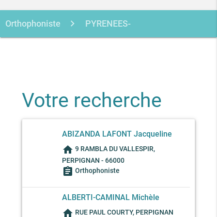
Orthophoniste
PYRENEES-
ORIENTALES
PERPIGNAN
Votre recherche
ABIZANDA LAFONT Jacqueline
home
9 RAMBLA DU VALLESPIR,
PERPIGNAN - 66000
assignment
Orthophoniste
ALBERTI-CAMINAL Michèle
home
RUE PAUL COURTY, PERPIGNAN