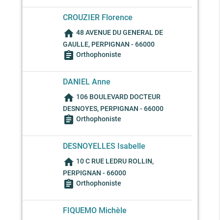
CROUZIER Florence
home
48 AVENUE DU GENERAL DE
GAULLE, PERPIGNAN - 66000
assignment
Orthophoniste
DANIEL Anne
home
106 BOULEVARD DOCTEUR
DESNOYES, PERPIGNAN - 66000
assignment
Orthophoniste
DESNOYELLES Isabelle
home
10 C RUE LEDRU ROLLIN,
PERPIGNAN - 66000
assignment
Orthophoniste
FIQUEMO Michèle