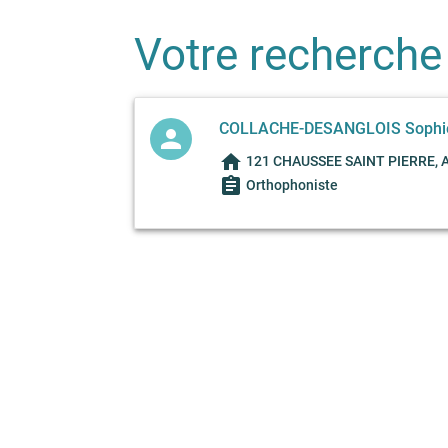
Votre recherche
COLLACHE-DESANGLOIS Sophi
person
home
121 CHAUSSEE SAINT PIERRE, A
assignment
Orthophoniste