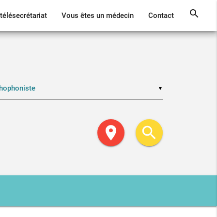
search
télésecrétariat
Vous êtes un médecin
Contact
▼
location_on
search