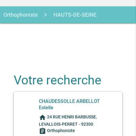
Orthophoniste
HAUTS-DE-SEINE
LEVALLOIS-PERRET
CHAUDESSOLLE ARBELLOT ESTELLE
Votre recherche
CHAUDESSOLLE ARBELLOT
Estelle
home
24 RUE HENRI BARBUSSE,
LEVALLOIS-PERRET - 92300
assignment
Orthophoniste