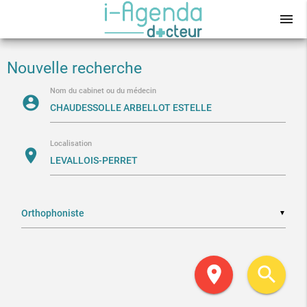
menu
Nouvelle recherche
Nom du cabinet ou du médecin
account_circle
Localisation
location_on
▼
location_on
search