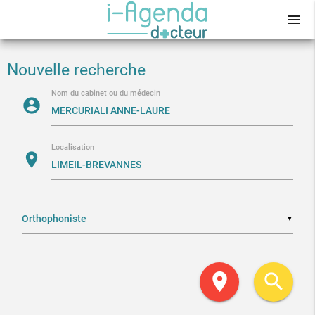
menu
Nouvelle recherche
Nom du cabinet ou du médecin
account_circle
Localisation
location_on
▼
location_on
search