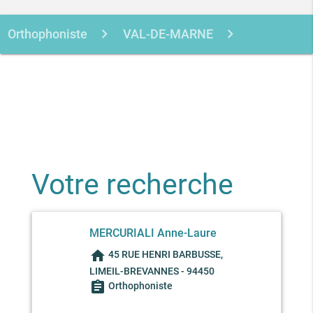
Orthophoniste
VAL-DE-MARNE
LIMEIL-BREVANNES
MERCURIALI
ANNE-LAURE
Votre recherche
MERCURIALI Anne-Laure
home
45 RUE HENRI BARBUSSE,
LIMEIL-BREVANNES - 94450
assignment
Orthophoniste