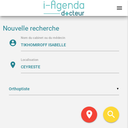
menu
Nouvelle recherche
Nom du cabinet ou du médecin
account_circle
Localisation
location_on
▼
location_on
search