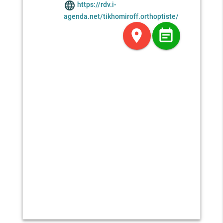
language
https://rdv.i-
agenda.net/tikhomiroff.orthoptiste/
location_on
event_note