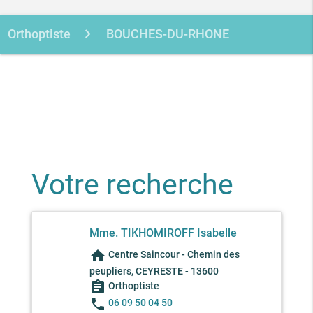
Orthoptiste
BOUCHES-DU-RHONE
CEYRESTE
TIKHOMIROFF
ISABELLE
Votre recherche
Mme. TIKHOMIROFF Isabelle
home
Centre Saincour - Chemin des
peupliers, CEYRESTE - 13600
assignment
Orthoptiste
phone
06 09 50 04 50