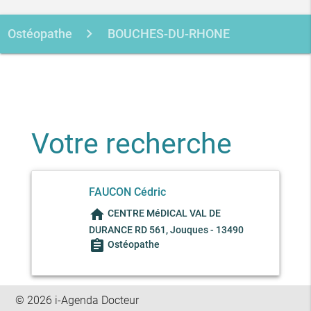
Ostéopathe
BOUCHES-DU-RHONE
JOUQUES
Votre recherche
FAUCON Cédric
home
CENTRE MéDICAL VAL DE
DURANCE RD 561, Jouques - 13490
assignment
Ostéopathe
© 2026 i-Agenda Docteur