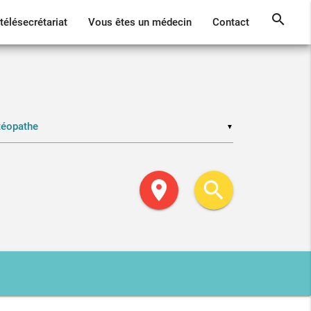
search
télésecrétariat
Vous êtes un médecin
Contact
▼
location_on
search