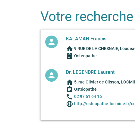
Votre recherche
KALAMAN Francis
person
home
9 RUE DE LA CHESNAIE, Loudéac
assignment
Ostéopathe
Dr. LEGENDRE Laurent
person
home
5, rue Olivier de Clisson, LOCM
assignment
Ostéopathe
phone
02 97 61 64 16
language
http://osteopathe-locmine.fr/c