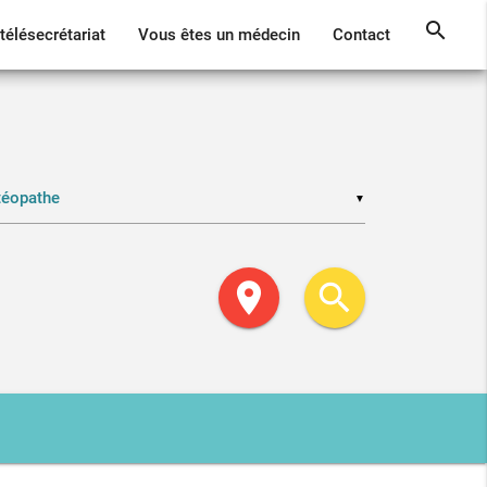
search
télésecrétariat
Vous êtes un médecin
Contact
▼
location_on
search