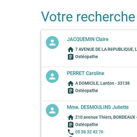
Votre recherche
JACQUEMIN Claire
person
home
7 AVENUE DE LA RéPUBLIQUE, L
assignment
Ostéopathe
PERRET Caroline
person
home
A DOMICILE, Lanton - 33138
assignment
Ostéopathe
Mme. DESMOULINS Juliette
person
home
210 avenue Thiers, BORDEAUX 
assignment
Ostéopathe
phone
05 56 32 42 76