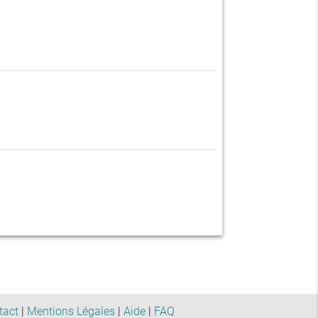
tact
|
Mentions Légales
|
Aide
|
FAQ