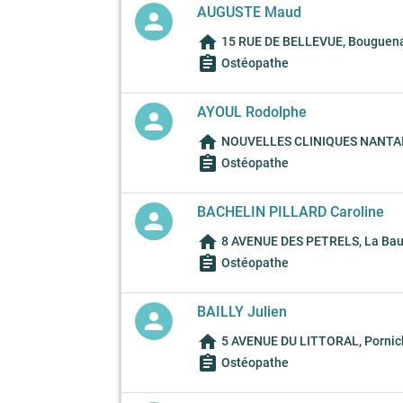
AUGUSTE Maud
person
home
15 RUE DE BELLEVUE, Bouguena
assignment
Ostéopathe
AYOUL Rodolphe
person
home
NOUVELLES CLINIQUES NANTAISE
assignment
Ostéopathe
BACHELIN PILLARD Caroline
person
home
8 AVENUE DES PETRELS, La Baul
assignment
Ostéopathe
BAILLY Julien
person
home
5 AVENUE DU LITTORAL, Pornich
assignment
Ostéopathe