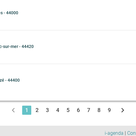
s - 44000
c-sur-mer - 44420
é - 44400
chevron_left
chevron_right
1
2
3
4
5
6
7
8
9
i-agenda
|
Con