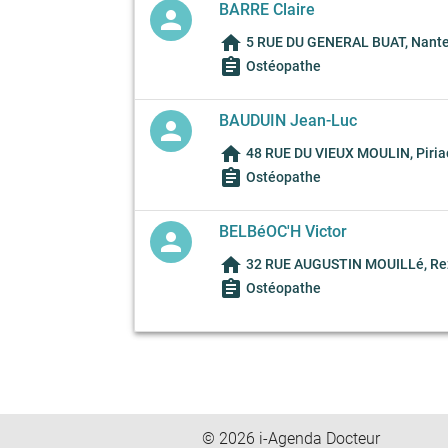
BARRE Claire
person
home
5 RUE DU GENERAL BUAT, Nante
assignment
Ostéopathe
BAUDUIN Jean-Luc
person
home
48 RUE DU VIEUX MOULIN, Piria
assignment
Ostéopathe
BELBéOC'H Victor
person
home
32 RUE AUGUSTIN MOUILLé, Rez
assignment
Ostéopathe
© 2026 i-Agenda Docteur