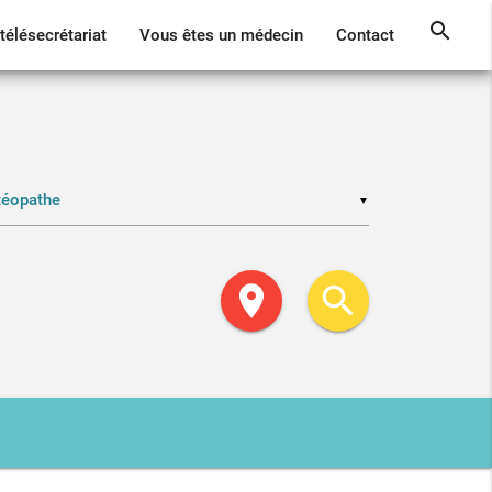
search
télésecrétariat
Vous êtes un médecin
Contact
▼
location_on
search