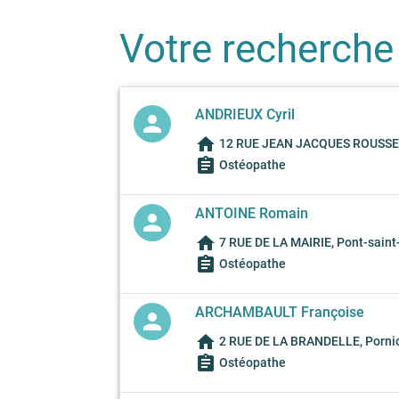
Votre recherche
ANDRIEUX Cyril
person
home
12 RUE JEAN JACQUES ROUSSEA
assignment
Ostéopathe
ANTOINE Romain
person
home
7 RUE DE LA MAIRIE, Pont-saint
assignment
Ostéopathe
ARCHAMBAULT Françoise
person
home
2 RUE DE LA BRANDELLE, Pornic
assignment
Ostéopathe