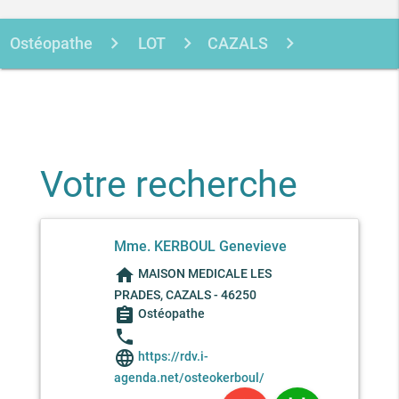
Ostéopathe
LOT
CAZALS
KERBOUL GENEVIEVE
Votre recherche
Mme. KERBOUL Genevieve
home
MAISON MEDICALE LES
PRADES, CAZALS - 46250
assignment
Ostéopathe
phone
language
https://rdv.i-
agenda.net/osteokerboul/