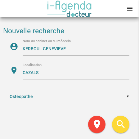
menu
Nouvelle recherche
Nom du cabinet ou du médecin
account_circle
Localisation
location_on
▼
location_on
search