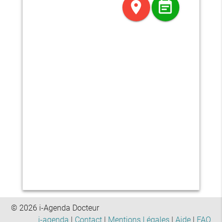
location_on
event_note
© 2026 i-Agenda Docteur
i-agenda
|
Contact
|
Mentions Légales
|
Aide
|
FAQ